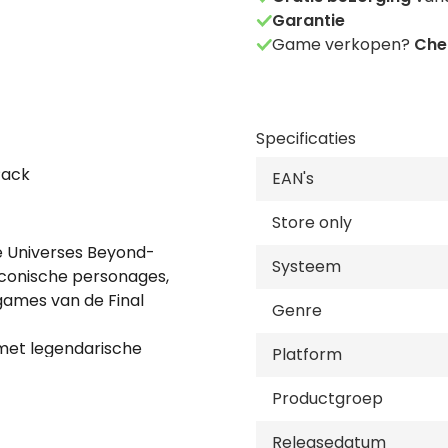
Garantie
Game verkopen?
Chec
Specificaties
Pack
EAN's
Store only
le Universes Beyond-
Systeem
t iconische personages,
games van de Final
Genre
 met legendarische
Platform
ublé-face kaarten die
Productgroep
 Final Fantasy’s
Releasedatum