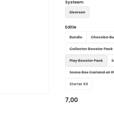
Systeem
Diversen
Editie
Bundle
Chocobo Bu
Collector Booster Pack
Play Booster Pack
S
Scene Box Garland at t
Starter Kit
7,00