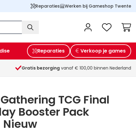
Reparaties
Werken bij Gameshop Twente
Wink
dise
Reparaties
Verkoop je games
Gratis bezorging
vanaf € 100,00 binnen Nederland
Gathering TCG Final
lay Booster Pack
) Nieuw