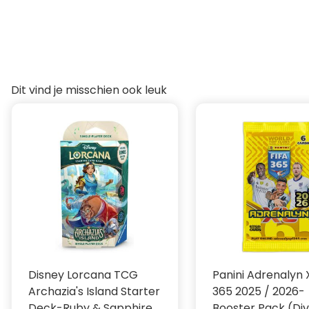
Met meer dan 100 legendarische creature-kaarten on
bekende helden zoals Cloud, Terra, Lightning, Kefka, 
55 van deze legendarische wezens komen in zogehete
character‑versies, waarmee de illustratie volledig tot z
Het is de eerste Universes Beyond-set die volledig Stan
Dit vind je misschien ook leuk
geïntegreerd in bestaande construct formats
Artwork & Nostalgie
De set bevat de grootste verzameling Final Fantasy-ar
uitgave. Met zowel nieuw getekende beelden als klass
bekende Final Fantasy-artiesten als Yoshitaka Amano 
verwerkt in kaarten als Moogle Merchant, Cecil en a
uit de serie krijgen vertaling naar kaartmechanieken, z
of Cid'’s 15 versies.
Disney Lorcana TCG
Panini Adrenalyn 
Archazia's Island Starter
365 2025 / 2026-
Deck-Ruby & Sapphire
Booster Pack (Di