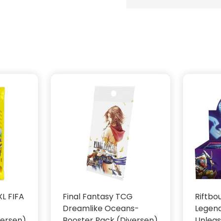
tdekken spelers
Emet‑Selch en anderen
n borderless
ijn recht komt
dard-legal is,
twork ooit in één Magic-
ieke ontwerpen van
en Tetsuya Nomura zijn
ndere epische momenten
oals Lightning’s stagger
XL FIFA
Final Fantasy TCG
Riftbo
Dreamlike Oceans-
Legen
versen)
Booster Pack (Diversen)
Unlea