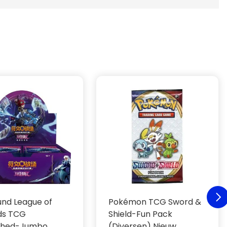
und League of
Pokémon TCG Sword &
ds TCG
Shield-Fun Pack
shed-Jumbo
(Diversen) Nieuw