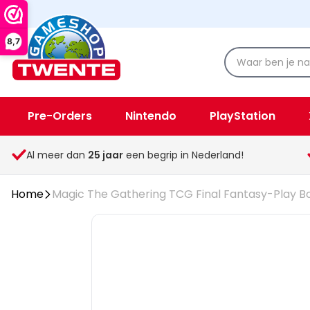
8,7
Pre-Orders
Nintendo
PlayStation
Spellen & Speelgoed
Overige
Al meer dan
25
jaar
een begrip in Nederland!
Home
Magic The Gathering TCG Final Fantasy-Play B