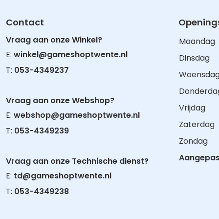
Contact
Openings
Vraag aan onze Winkel?
Maandag
E:
winkel@gameshoptwente.nl
Dinsdag
T:
053-4349237
Woensda
Donderda
Vraag aan onze Webshop?
Vrijdag
E:
webshop@gameshoptwente.nl
Zaterdag
T:
053-4349239
Zondag
Aangepast
Vraag aan onze Technische dienst?
E:
td@gameshoptwente.nl
T:
053-4349238