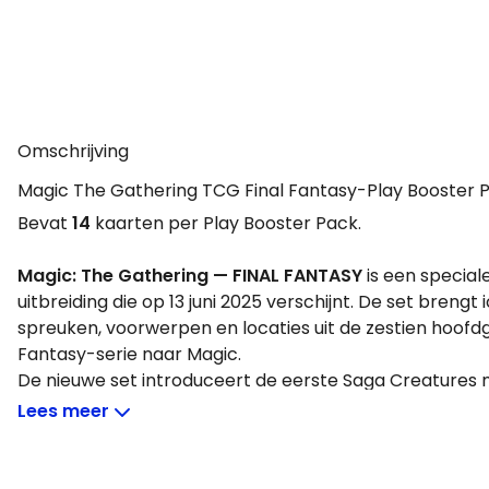
Omschrijving
Magic The Gathering TCG Final Fantasy-Play Booster 
Bevat
14
kaarten per Play Booster Pack.
Magic: The Gathering — FINAL FANTASY
is een specia
uitbreiding die op 13 juni 2025 verschijnt. De set breng
spreuken, voorwerpen en locaties uit de zestien hoofd
Fantasy-serie naar Magic.
De nieuwe set introduceert de eerste Saga Creatures
summons zoals Shiva, Bahamut en Valigarmanda en Do
Lees meer
transformeren, zoals Emet‑Selch, Unsundered.
Een nieuwe tiered mechanic (zoals Fire, Fira, Firaga) die
kenmerkende progressiesysteem nabootst..