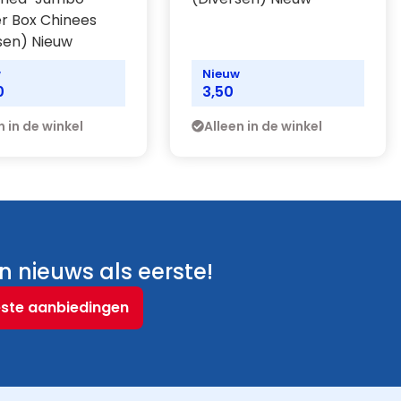
r Box Chinees
sen) Nieuw
w
Nieuw
0
3,50
n in de winkel
Alleen in de winkel
 nieuws als eerste!
este aanbiedingen