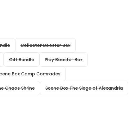
ndle
Collector Booster Box
Gift Bundle
Play Booster Box
cene Box Camp Comrades
he Chaos Shrine
Scene Box The Siege of Alexandria