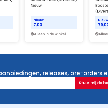
Nieuw
Booste
(Diver
Nieuw
Nieu
7,00
79,0
l
Alleen in de winkel
Allee
anbiedingen, releases, pre-orders en
Stuur mij de b