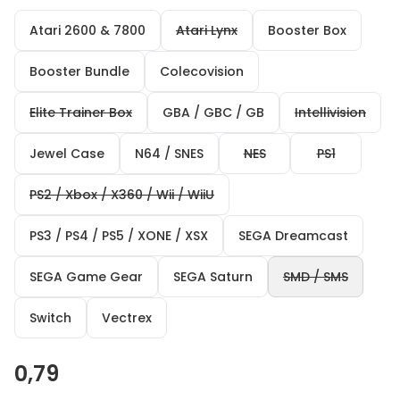
Atari 2600 & 7800
Atari Lynx
Booster Box
Booster Bundle
Colecovision
Elite Trainer Box
GBA / GBC / GB
Intellivision
Jewel Case
N64 / SNES
NES
PS1
PS2 / Xbox / X360 / Wii / WiiU
PS3 / PS4 / PS5 / XONE / XSX
SEGA Dreamcast
SEGA Game Gear
SEGA Saturn
SMD / SMS
Switch
Vectrex
0,79