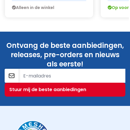
Alleen in de winkel
Op voor
Ontvang de beste aanbiedingen,
releases, pre-orders en nieuws
als eerste!
E-mailadres
Stuur mij de beste aanbiedingen