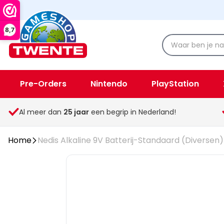
8,7
Pre-Orders
Nintendo
PlayStation
Spellen & Speelgoed
Overige
Al meer dan
25
jaar
een begrip in Nederland!
Home
Nedis Alkaline 9V Batterij-Standaard (Diversen