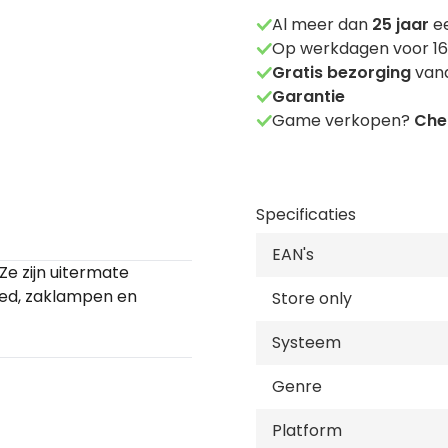
Al meer dan
25
jaar
ee
Op werkdagen voor 16
Gratis bezorging
vana
Garantie
Game verkopen?
Chec
Specificaties
EAN's
Ze zijn uitermate
goed, zaklampen en
Store only
Systeem
Genre
Platform