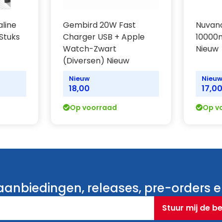
aline
Gembird 20W Fast
Nuvan
 Stuks
Charger USB + Apple
10000
Watch-Zwart
Nieuw
(Diversen) Nieuw
Nieuw
Nieu
18,00
17,0
Op voorraad
Op v
anbiedingen, releases, pre-orders en
Stuur mij de b