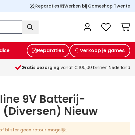
Reparaties
Werken bij Gameshop Twente
Wink
dise
Reparaties
Verkoop je games
Gratis bezorging
vanaf € 100,00 binnen Nederland
line 9V Batterij-
 (Diversen) Nieuw
f blister geen retour mogelijk.