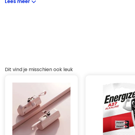
Lees meer
Type apparaat: Diverse
Technologie: Alkaline
Uitgangs voltage: 9 V
Aantal batterijen: 1 Stuk
Batterij IEC-code: 6LR61
Dit vind je misschien ook leuk