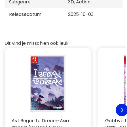
Subgenre
3D, Action
Releasedatum
2025-10-03
Dit vind je misschien ook leuk
As I Began to Dream-Asia
Gabby's D