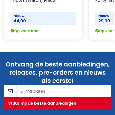
Import (Switch) Nieuw
Party-Sta
Nieuw
Nieuw
44,00
29,00
Op voorraad
Op voor
Ontvang de beste aanbiedingen,
releases, pre-orders en nieuws
als eerste!
E-mailadres
Stuur mij de beste aanbiedingen