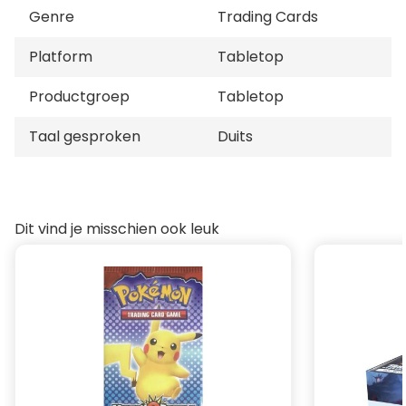
und die Action dieses Online-Videospiels haben sich
Genre
Trading Cards
in dieser unverzichtbaren Sammlung vereint, die auf
der Grundlage von Fortnite Reloaded veröffentlicht
Platform
Tabletop
wurde.
Productgroep
Tabletop
Taal gesproken
Duits
Dit vind je misschien ook leuk