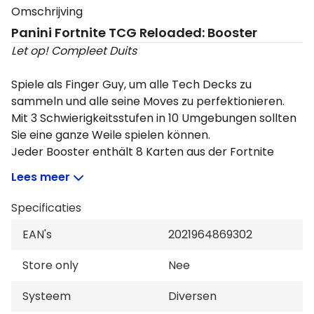
Omschrijving
Panini Fortnite TCG
Reloaded
: Booster
Let op! Compleet Duits
Spiele als Finger Guy, um alle Tech Decks zu
sammeln und alle seine Moves zu perfektionieren.
Mit 3 Schwierigkeitsstufen in 10 Umgebungen sollten
Sie eine ganze Weile spielen können.
Jeder Booster enthält 8 Karten aus der Fortnite
Reloaded TCG-Kollektion.
Lees meer
Für Fortnite Fans ist dieser Fortnite Reloaded TCG
Specificaties
Booster ein Muss. Die Karten basieren auf Fortnite
EAN's
2021964869302
Reloaded.
Store only
Nee
Du kannst nicht genug von dem berühmten Spiel
Fortnite bekommen? Dann ist es an der Zeit,
Systeem
Diversen
Fortnite-Sammelkarten zu sammeln. Die Spannung