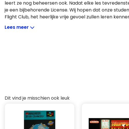
leert ze nog beheersen ook. Nadat elke les tevredenstel
je een bijbehorende License. Wij hopen dat onze student
Flight Club, het heerlijke vrije gevoel zullen leren kenn
vogel. Om dit te bereiken beginnen we met leren en b
Lees meer
in praktijk!
Dit vind je misschien ook leuk