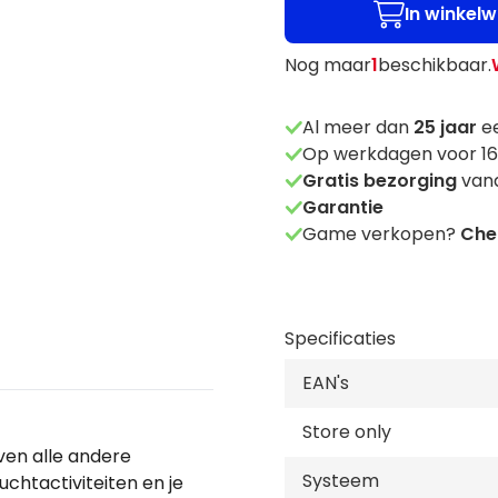
In winkel
Nog maar
1
beschikbaar.
Al meer dan
25
jaar
ee
Op werkdagen voor 16
Gratis bezorging
vana
Garantie
Game verkopen?
Chec
Specificaties
EAN's
Store only
oven alle andere
Systeem
luchtactiviteiten en je