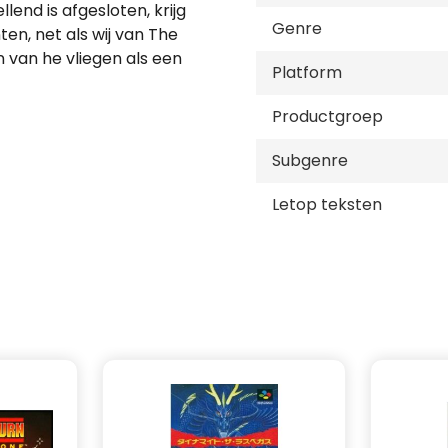
lend is afgesloten, krijg
Genre
en, net als wij van The
en van he vliegen als een
Platform
rengen dan het geleerde
Productgroep
Subgenre
Letop teksten