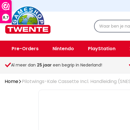
8,7
Pre-Orders
Nintendo
PlayStation
Spellen & Speelgoed
Overige
Al meer dan
25
jaar
een begrip in Nederland!
Home
Pilotwings-Kale Cassette Incl. Handleiding (SNE