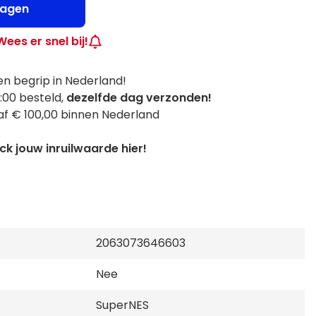
wagen
Wees er snel bij!
n begrip in Nederland!
:00 besteld,
dezelfde dag verzonden!
f € 100,00 binnen Nederland
k jouw inruilwaarde hier!
2063073646603
Nee
SuperNES