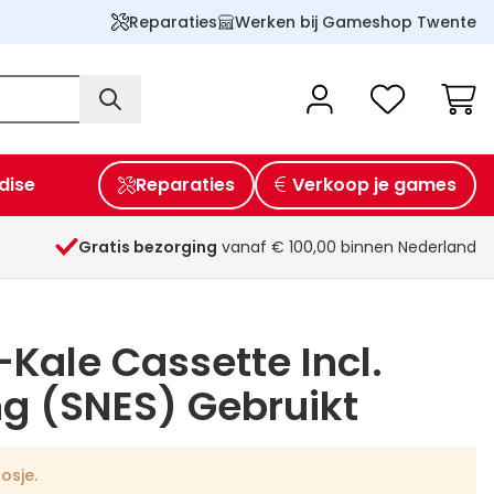
Reparaties
Werken bij Gameshop Twente
Wink
dise
Reparaties
Verkoop je games
Gratis bezorging
vanaf € 100,00 binnen Nederland
-Kale Cassette Incl.
g (SNES) Gebruikt
osje.