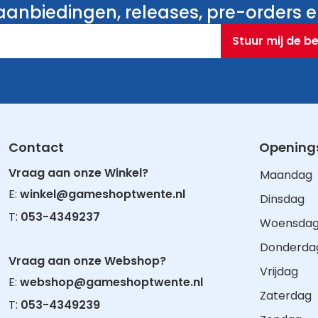
anbiedingen, releases, pre-orders en
Stuur mij de b
Contact
Openings
Vraag aan onze Winkel?
Maandag
E:
winkel@gameshoptwente.nl
Dinsdag
T:
053-4349237
Woensda
Donderda
Vraag aan onze Webshop?
Vrijdag
E:
webshop@gameshoptwente.nl
Zaterdag
T:
053-4349239