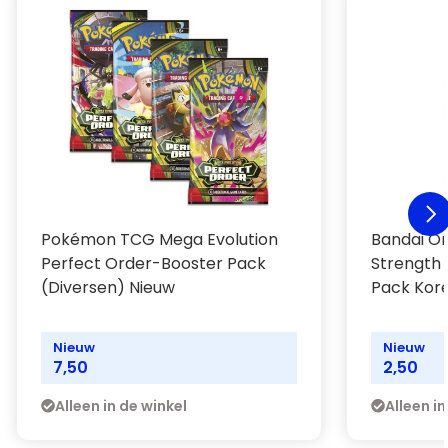
Pokémon TCG Mega Evolution
Bandai On
Perfect Order-Booster Pack
Strength
(Diversen) Nieuw
Pack Kore
Nieuw
Nieuw
7,50
2,50
Alleen in de winkel
Alleen in