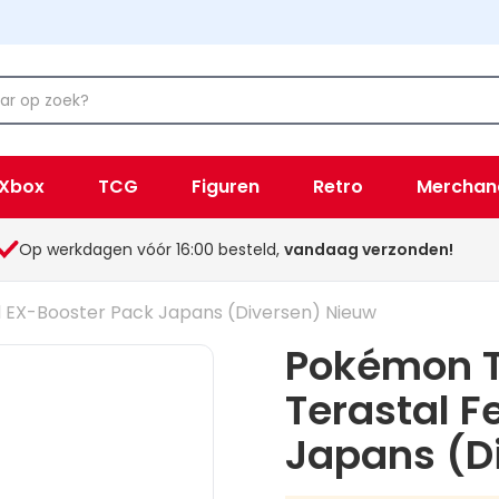
Xbox
TCG
Figuren
Retro
Merchan
Op werkdagen vóór 16:00 besteld,
vandaag verzonden!
l EX-Booster Pack Japans (Diversen) Nieuw
Pokémon TC
Terastal F
Japans (D