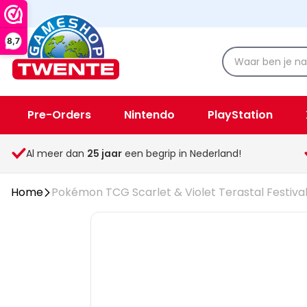
8,7
Pre-Orders
Nintendo
PlayStation
Spellen & Speelgoed
Overige
Al meer dan
25
jaar
een begrip in Nederland!
Home
Pokémon TCG Scarlet & Violet Terastal Festiva