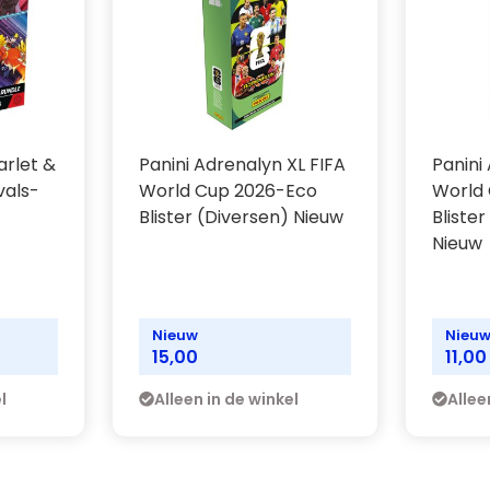
rlet &
Panini Adrenalyn XL FIFA
Panini
vals-
World Cup 2026-Eco
World
Blister (Diversen) Nieuw
Bliste
Nieuw
Nieuw
Nieu
15,00
11,00
l
Alleen in de winkel
Allee