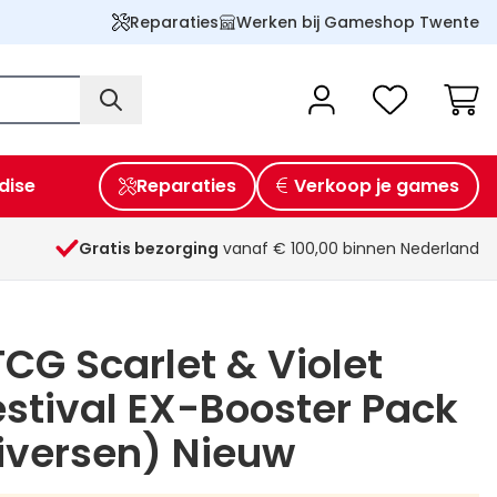
Reparaties
Werken bij Gameshop Twente
Wink
dise
Reparaties
Verkoop je games
Gratis bezorging
vanaf € 100,00 binnen Nederland
G Scarlet & Violet
estival EX-Booster Pack
iversen) Nieuw