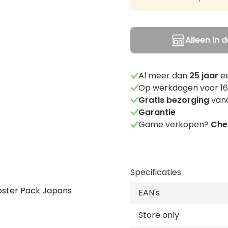
Alleen in 
Al meer dan
25
jaar
ee
Op werkdagen voor 16
Gratis bezorging
vana
Garantie
Game verkopen?
Chec
Specificaties
oster Pack Japans
EAN's
Store only