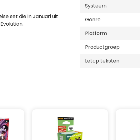
Systeem
se set die in Januari uit
Genre
Evolution.
Platform
Terastal Festival EX, dé
Productgroep
ars een uitzonderlijke
Letop teksten
stal-transformatie van
astal-stijl, samen met
vormgegeven Pokémon die