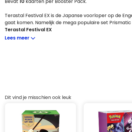
Bevat
10
kaarten per Booster Pack.
Terastal Festival EX is de Japanse voorloper op de Engel
gaat komen. Namelijk de mega populaire set Prismatic 
Terastal Festival EX
Betreed een wereld vol glinsterende avonturen met de 
Lees meer
High-Class set van 2024!
Deze exclusieve Japanse set belooft fans en verzamela
ervaring met unieke kaarten die de betoverende Tera
Pokémon in de spotlight zetten.
Dit jaar schittert de geliefde Eevee in een speciale Ter
een selectie van krachtige EX-kaarten en artistiek 
nieuw leven in je collectie blazen.
Dit vind je misschien ook leuk