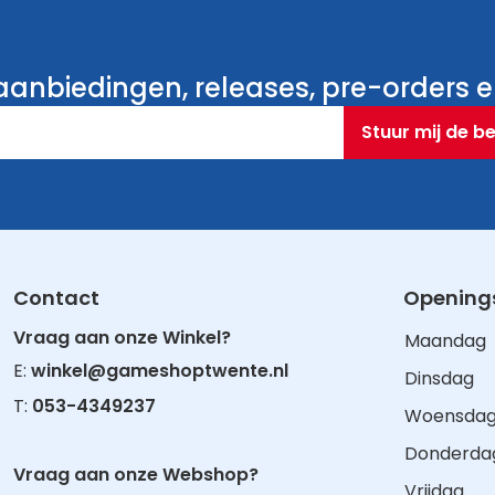
anbiedingen, releases, pre-orders en
Stuur mij de b
Contact
Openings
Vraag aan onze Winkel?
Maandag
E:
winkel@gameshoptwente.nl
Dinsdag
T:
053-4349237
Woensda
Donderda
Vraag aan onze Webshop?
Vrijdag