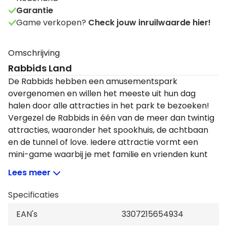
Garantie
Game verkopen?
Check jouw inruilwaarde hier!
Omschrijving
Rabbids Land
De Rabbids hebben een amusementspark
overgenomen en willen het meeste uit hun dag
halen door alle attracties in het park te bezoeken!
Vergezel de Rabbids in één van de meer dan twintig
attracties, waaronder het spookhuis, de achtbaan
en de tunnel of love. Iedere attractie vormt een
mini-game waarbij je met familie en vrienden kunt
strijden om de overwinning en de eer.
Lees meer
Specificaties
EAN's
3307215654934