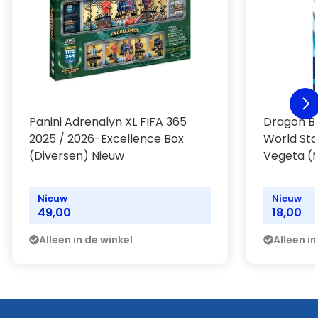
Panini Adrenalyn XL FIFA 365
Dragon Ba
2025 / 2026-Excellence Box
World St
(Diversen) Nieuw
Vegeta (M
Nieuw
Nieuw
49,00
18,00
Alleen in de winkel
Alleen in