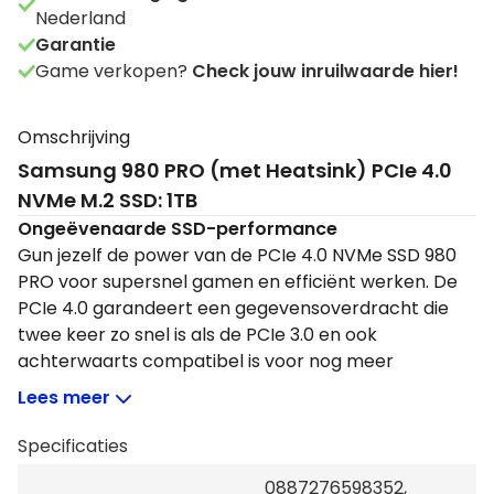
Nederland
Garantie
Game verkopen?
Check jouw inruilwaarde hier!
Omschrijving
Samsung 980 PRO (met Heatsink) PCIe 4.0
NVMe M.2 SSD: 1TB
Ongeëvenaarde SSD-performance
Gun jezelf de power van de PCIe 4.0 NVMe SSD 980
PRO voor supersnel gamen en efficiënt werken. De
PCIe 4.0 garandeert een gegevensoverdracht die
twee keer zo snel is als de PCIe 3.0 en ook
achterwaarts compatibel is voor nog meer
flexibiliteit. De toegevoegde heatsink zorgt voor een
Lees meer
hogere snelheid, efficiënter vermogen en
warmtecontrole voor een optimale game-ervaring.
Specificaties
0887276598352,
Maximale snelheid