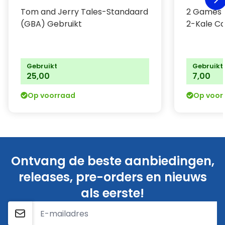
Tom and Jerry Tales-Standaard
2 Games i
(GBA) Gebruikt
2-Kale Ca
Gebruikt
Gebruikt
25,00
7,00
Op voorraad
Op voor
Ontvang de beste aanbiedingen,
releases, pre-orders en nieuws
als eerste!