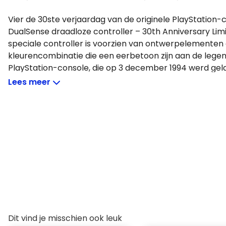
Vier de 30ste verjaardag van de originele PlayStation
DualSense draadloze controller – 30th Anniversary Limi
speciale controller is voorzien van ontwerpelementen
kleurencombinatie die een eerbetoon zijn aan de legen
PlayStation-console, die op 3 december 1994 werd gel
Ontdek een diepere, ongelooflijk meeslepende game-
Lees meer
actie daadwerkelijk in je handen kunt voelen. De DualS
controller biedt meeslepende haptische feedback, d
triggers²en een geïntegreerde microfoon, en dat allema
comfortabel ontwerp.
Haptische feedback
Voel fysiek reagerende feedback op je in-game actie
die traditionele rumble-motoren vervangen. In je han
dynamische trillingen het gevoel van alles simuleren, 
terugslag van verschillende wapens.
Adaptieve trekkers
Ervaar verschillende niveaus van kracht en spanning bij
Dit vind je misschien ook leuk
game uitrusting en omgevingen. Van het terugtrekken