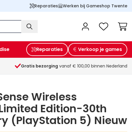
Reparaties
Werken bij Gameshop Twente
Wink
dise
Reparaties
Verkoop je games
Gratis bezorging
vanaf € 100,00 binnen Nederland
Sense Wireless
 Limited Edition-30th
y (PlayStation 5) Nieuw