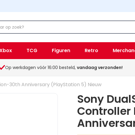
Xbox
TCG
Figuren
Retro
Merchan
Op werkdagen vóór 16:00 besteld,
vandaag verzonden!
tion-30th Anniversary (PlayStation 5) Nieuw
Sony Dual
Controller
Anniversar