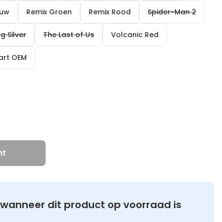
auw
Remix Groen
Remix Rood
Spider-Man 2
ng Silver
The Last of Us
Volcanic Red
wart OEM
ht
wanneer dit product op voorraad is