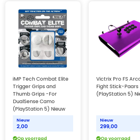
strakkere boogpees tot het afremmen van een snel rijd
fysiek verbonden met je acties op het scherm.
Vind je stem, deel je passie met de ingebouwde mic
koptelefoonaansluiting
Chat online met vrienden via de ingebouwde microfoon
aan te sluiten op de 3,5mm-aansluiting. Met de specia
spraakopname eenvoudig in- en uitschakelen.
"Create" knop
Leg je meest epische gamemomenten vast en zend ze 
Voortbouwend op het succes van de baanbrekende SH
iMP Tech Combat Elite
Victrix Pro FS Ar
"create" spelers meer manieren om gaming content t
Trigger Grips and
Fight Stick-Paars
avonturen live uit te zenden naar de wereld.
Thumb Grips -For
(PlayStation 5) N
Een game-icoon in je handen - handig comfort
DualSense Camo
Neem de controle over met een geëvolueerd, tweekle
(PlayStation 5) Nieuw
iconische, intuïtieve lay-out combineert met verbeterd
vernieuwde lichtbalk
Nieuw
Nieuw
2,00
299,00
Vertrouwde functies
De DualSense draadloze controller behoudt veel DUA
Op voorraad
Op voorraad