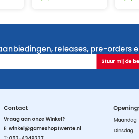
uidseffecten die uit de
anbiedingen, releases, pre-orders en
nde games met de
Stuur mij de b
Contact
Openings
Vraag aan onze Winkel?
Maandag
E:
winkel@gameshoptwente.nl
Dinsdag
T:
053-4349237