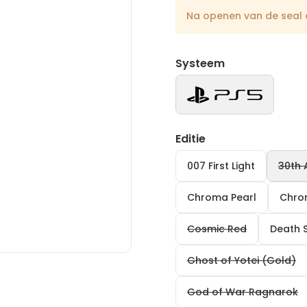
Na openen van de seal o
Systeem
Editie
007 First Light
30th 
Chroma Pearl
Chro
Cosmic Red
Death 
Ghost of Yotei (Gold)
God of War Ragnarok