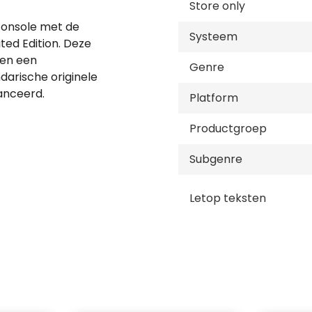
Store only
-console met de
Systeem
ted Edition. Deze
 en een
Genre
darische originele
anceerd.
Platform
ervaring waarmee je de
ense draadloze
Productgroep
ynamische adaptieve
Subgenre
al in een iconisch en
Letop teksten
s met dubbele actuators
den kunnen deze
van omgevingen tot de
 de interactie met je in-
 van een steeds