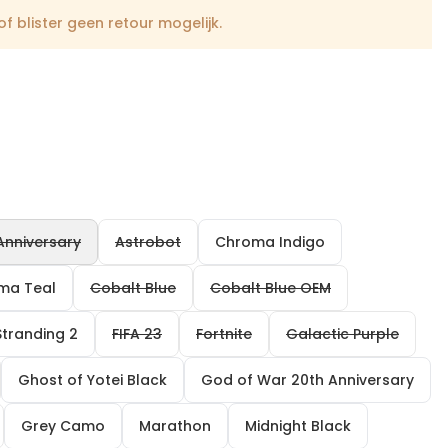
f blister geen retour mogelijk.
Anniversary
Astrobot
Chroma Indigo
ma Teal
Cobalt Blue
Cobalt Blue OEM
Stranding 2
FIFA 23
Fortnite
Galactic Purple
Ghost of Yotei Black
God of War 20th Anniversary
Grey Camo
Marathon
Midnight Black