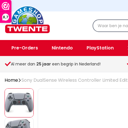
8,7
Pre-Orders
Nintendo
PlayStation
Spellen & Speelgoed
Overige
Al meer dan
25
jaar
een begrip in Nederland!
Home
Sony DualSense Wireless Controller Limited Edi