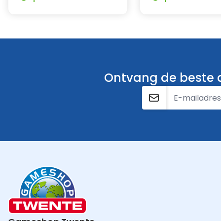
keert terug voor een nieuwe generatie games
Ingebouwde batterij
Opladen en spelen, nu via USB Type-C.
Geïntegreerde luidspreker
Bepaalde games krijgen een extra dimensie met hifi-gel
controller schallen.
Bewegingssensor
Ontvang de beste a
Breng intuïtieve bewegingsbesturing naar ondersteu
E-mailadres
ingebouwde versnellingsmeter en gyroscoop.