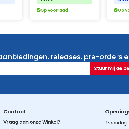
Op voorraad
Op v
anbiedingen, releases, pre-orders en
Stuur mij de b
Contact
Openings
Vraag aan onze Winkel?
Maandag