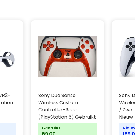
 VR2-
Sony DualSense
Sony D
tation
Wireless Custom
Wirele
Controller-Rood
/ Zwar
(PlayStation 5) Gebruikt
Nieuw
Gebruikt
Nieu
69,00
189,