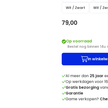
Wit / Zwart
Wit / Z
79,00
Op voorraad
Bestel nog binnen 14u
In winkel
Al meer dan
25
jaar
ee
Op werkdagen voor 16
Gratis bezorging
vana
Garantie
Game verkopen?
Chec