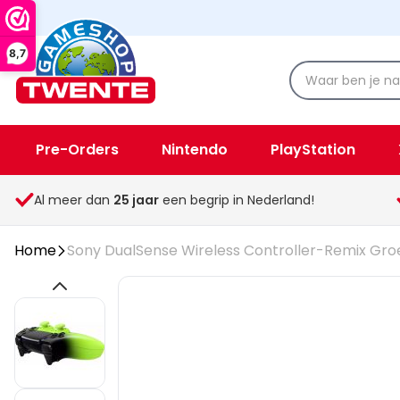
8,7
Pre-Orders
Nintendo
PlayStation
Spellen & Speelgoed
Overige
Al meer dan
25
jaar
een begrip in Nederland!
Home
Sony DualSense Wireless Controller-Remix Groe