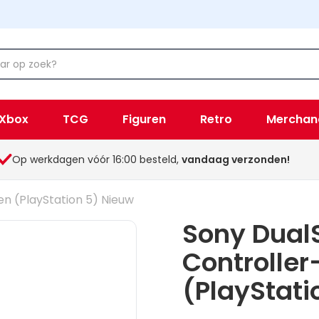
Xbox
TCG
Figuren
Retro
Merchan
Op werkdagen vóór 16:00 besteld,
vandaag verzonden!
n (PlayStation 5) Nieuw
Sony Dual
Controlle
(PlayStati