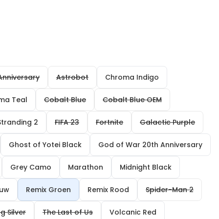
Anniversary
Astrobot
Chroma Indigo
ma Teal
Cobalt Blue
Cobalt Blue OEM
Stranding 2
FIFA 23
Fortnite
Galactic Purple
Ghost of Yotei Black
God of War 20th Anniversary
Grey Camo
Marathon
Midnight Black
auw
Remix Groen
Remix Rood
Spider-Man 2
ng Silver
The Last of Us
Volcanic Red