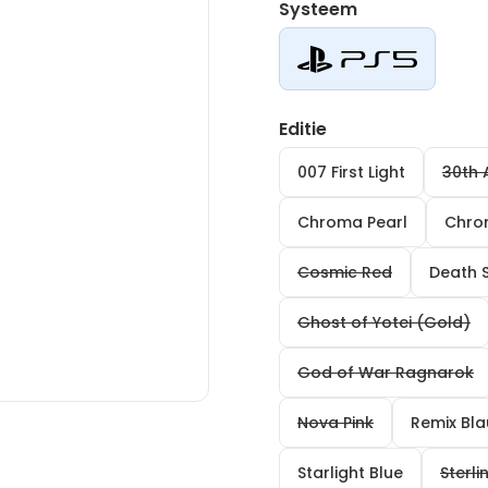
Systeem
Editie
007 First Light
30th 
Chroma Pearl
Chro
Cosmic Red
Death 
Ghost of Yotei (Gold)
God of War Ragnarok
Nova Pink
Remix Bl
Starlight Blue
Sterli