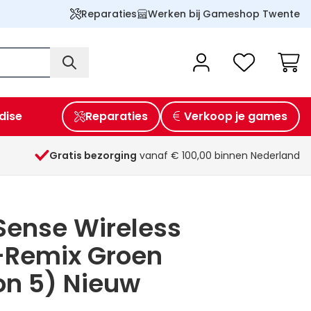
Reparaties
Werken bij Gameshop Twente
Wink
dise
Reparaties
Verkoop je games
Gratis bezorging
vanaf € 100,00 binnen Nederland
Sense Wireless
r-Remix Groen
on 5) Nieuw