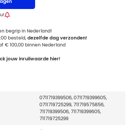
wagen
nu!
n begrip in Nederland!
:00 besteld,
dezelfde dag verzonden!
f € 100,00 binnen Nederland
k jouw inruilwaarde hier!
0711719399506, 0711719399605,
0711719725299, 711719575856,
711719399506, 711719399605,
711719725299