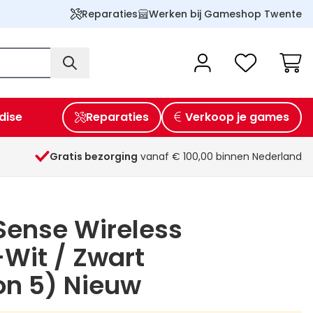
Reparaties
Werken bij Gameshop Twente
Wink
dise
Reparaties
Verkoop je games
Gratis bezorging
vanaf € 100,00 binnen Nederland
Sense Wireless
-Wit / Zwart
on 5) Nieuw