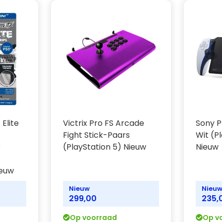
ntegreerde microfoon te
n 3,5 mm. Schakel voice
eciale mute-toets.
 de create-toets. Na
ers met de create-
 avonturen live te
Elite
Victrix Pro FS Arcade
Sony P
Fight Stick-Paars
Wit (P
r
(PlayStation 5) Nieuw
Nieuw
rig ontwerp waarin een
betere joysticks en een
ieuw
Nieuw
Nieu
299,00
235,
Op voorraad
Op v
n de kenmerken van de