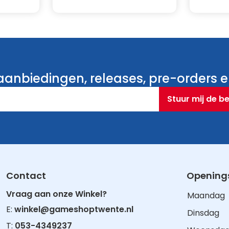
 games
 extra dimensie met
controller
intuïtieve motion
yroscoop
anbiedingen, releases, pre-orders en
Stuur mij de b
Contact
Openings
Vraag aan onze Winkel?
Maandag
E:
winkel@gameshoptwente.nl
Dinsdag
T:
053-4349237