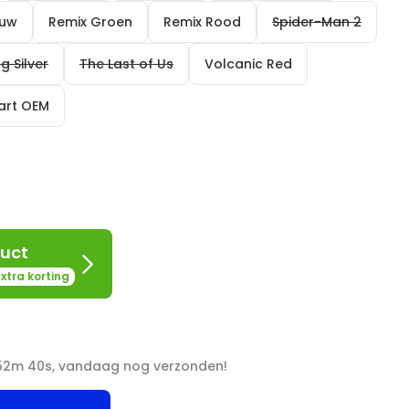
auw
Remix Groen
Remix Rood
Spider-Man 2
ng Silver
The Last of Us
Volcanic Red
wart OEM
uct
xtra korting
 52m 39s, vandaag nog verzonden!