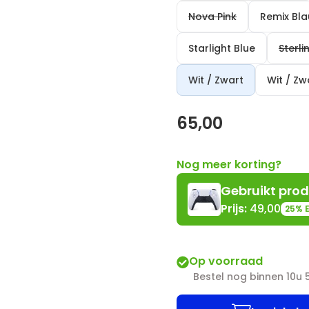
Nova Pink
Remix Bl
Starlight Blue
Sterli
Wit / Zwart
Wit / Z
65,00
Nog meer korting?
Gebruikt
prod
Prijs:
49,00
25%
E
Op voorraad
Bestel nog binnen 10u