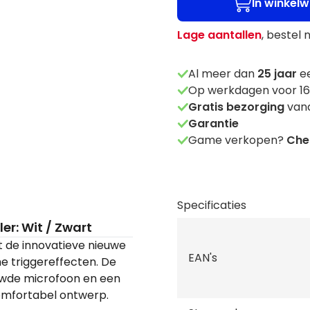
In winkel
Lage aantallen
, bestel 
Al meer dan
25
jaar
ee
Op werkdagen voor 16
Gratis bezorging
vana
Garantie
Game verkopen?
Chec
Specificaties
er: Wit / Zwart
 de innovatieve nieuwe
EAN's
e triggereffecten. De
uwde microfoon en een
comfortabel ontwerp.