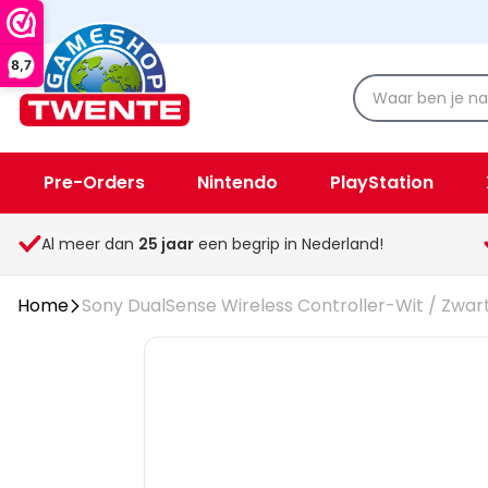
8,7
Pre-Orders
Nintendo
PlayStation
Spellen & Speelgoed
Overige
Al meer dan
25
jaar
een begrip in Nederland!
Home
Sony DualSense Wireless Controller-Wit / Zwart