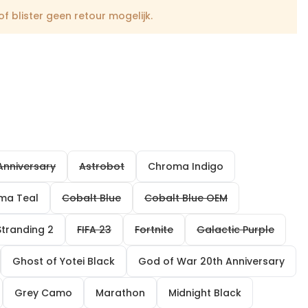
f blister geen retour mogelijk.
Anniversary
Astrobot
Chroma Indigo
ma Teal
Cobalt Blue
Cobalt Blue OEM
Stranding 2
FIFA 23
Fortnite
Galactic Purple
Ghost of Yotei Black
God of War 20th Anniversary
Grey Camo
Marathon
Midnight Black