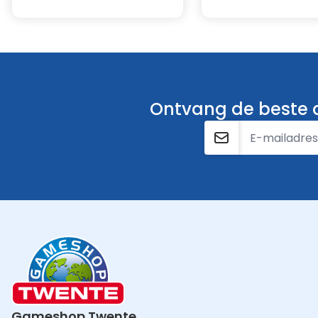
DUALSHOCK4, maar is klaar voor de nieuwe generatie
Ingebouwde batterij - Opladen en gamen nu via USB-C
Ingebouwde luidspreker - Bepaalde games krijgen een
natuurgetrouwere geluidseffecten rechtstreeks uit de 
Bewegingssensor - Geniet bij ondersteunde games van 
control dankzij de ingebouwde acceleratiemeter en g
Ontvang de beste a
E-mailadres
Gameshop Twente