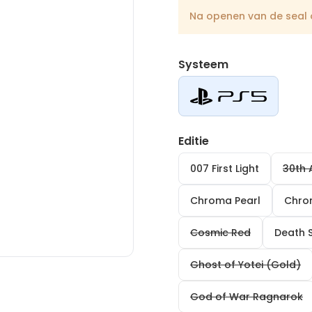
Na openen van de seal o
Systeem
Editie
007 First Light
30th 
Chroma Pearl
Chro
Cosmic Red
Death 
Ghost of Yotei (Gold)
God of War Ragnarok