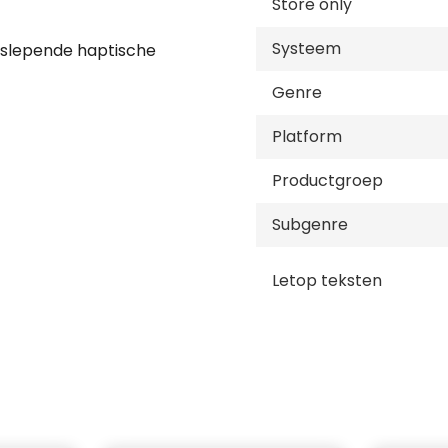
Store only
Systeem
eslepende haptische
ïntegreerde microfoon,
Genre
Platform
or. Hierdoor krijg je
Productgroep
og dieper in je games
t, simuleren
Subgenre
es daartussenin.
Letop teksten
and en druk op basis
 verbonden met wat er op
uto trapt of een boog
der terugtrekt.