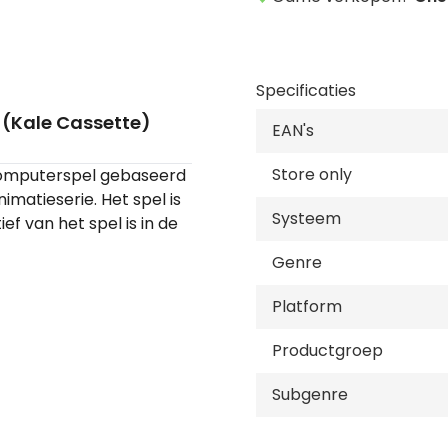
Specificaties
 (Kale Cassette)
EAN's
Store only
computerspel gebaseerd
atieserie. Het spel is
Systeem
f van het spel is in de
Genre
Platform
Productgroep
Subgenre