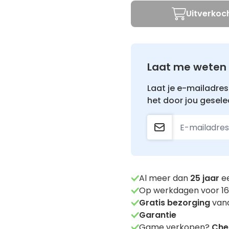
Uitverkoc
Laat me weten 
Laat je e-mailadres 
het door jou gesele
Al meer dan
25
jaar
ee
Op werkdagen voor 16
Gratis bezorging
vana
Garantie
Game verkopen?
Chec