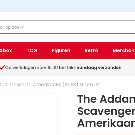
Xbox
TCG
Figuren
Retro
Merchan
Op werkdagen vóór 16:00 besteld,
vandaag verzonden!
Kale Cassette Amerikaans (SNES) Gebruikt
The Addam
Scavenger
Amerikaan