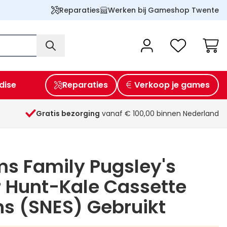
Reparaties
Werken bij Gameshop Twente
Wink
dise
Reparaties
Verkoop je games
Gratis bezorging
vanaf € 100,00 binnen Nederland
s Family Pugsley's
 Hunt-Kale Cassette
s (SNES) Gebruikt