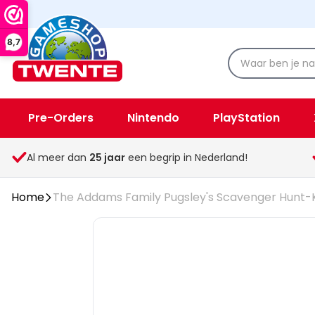
8,7
Pre-Orders
Nintendo
PlayStation
Spellen & Speelgoed
Overige
Al meer dan
25
jaar
een begrip in Nederland!
Home
The Addams Family Pugsley's Scavenger Hunt-