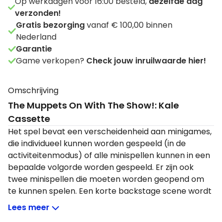
Op werkdagen voor 16:00 besteld,
dezelfde dag
verzonden!
Gratis bezorging
vanaf € 100,00 binnen
Nederland
Garantie
Game verkopen?
Check jouw inruilwaarde hier!
Omschrijving
The Muppets On With The Show!: Kale
Cassette
Het spel bevat een verscheidenheid aan minigames,
die individueel kunnen worden gespeeld (in de
activiteitenmodus) of alle minispellen kunnen in een
bepaalde volgorde worden gespeeld. Er zijn ook
twee minispellen die moeten worden geopend om
te kunnen spelen. Een korte backstage scene wordt
meestal getoond voordat elke wedstrijd begint, en
Lees meer
Statler en Waldorf geven hun opmerkingen na elke