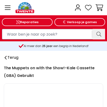
Wink
Reparaties
Verkoop je games
Al meer dan
25
jaar
een begrip in Nederland!
Terug
The Muppets on with the Show!-Kale Cassette
(GBA) Gebruikt