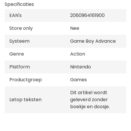
wedstrijd voorbij is.
Specificaties
EAN's
2060964161900
Store only
Nee
Systeem
Game Boy Advance
Genre
Action
Platform
Nintendo
Productgroep
Games
Dit artikel wordt
Letop teksten
geleverd zonder
boekje en doosje.