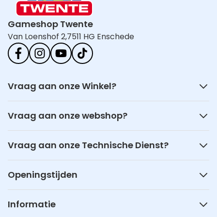
Mobiel netwerken:
Gameshop Twente
Generatie mobiel internet: 5G
Van Loenshof 2,
7511 HG Enschede
Duale SIM support: Nee
4G standaard: LTE-TDD & LTE-FDD
SIM card type: MiniSIM
Verbindingsmogelijkheden:
Vraag aan onze Winkel?
Aantal Ethernet LAN (RJ-45)-poorten: 2
USB-poort: Nee
Vraag aan onze webshop?
USB oplaadpoort: Nee
Geheugenkaart slot(s): Nee
Vraag aan onze Technische Dienst?
Aansluiting voor netstroomadapter: Ja
Beheerfuncties:
Openingstijden
Web-gebaseerd management: Ja
Web-based installatiewizard: Ja
Informatie
Bandbreedteregeling: Ja