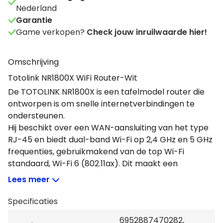
Nederland
Garantie
Game verkopen?
Check jouw inruilwaarde hier!
Omschrijving
Totolink NR1800X WiFi Router-Wit
De TOTOLINK NR1800X is een tafelmodel router die
ontworpen is om snelle internetverbindingen te
ondersteunen.
Hij beschikt over een WAN-aansluiting van het type
RJ-45 en biedt dual-band Wi-Fi op 2,4 GHz en 5 GHz
frequenties, gebruikmakend van de top Wi-Fi
standaard, Wi-Fi 6 (802.11ax). Dit maakt een
maximale WLAN-gegevensoverdrachtsnelheid van
Lees meer
1774,5 Mbit/s mogelijk, wat zorgt voor efficiënte en
snelle internettoegang.
Specificaties
De router is uitgerust met een Gigabit Ethernet LAN-
6952887470282,