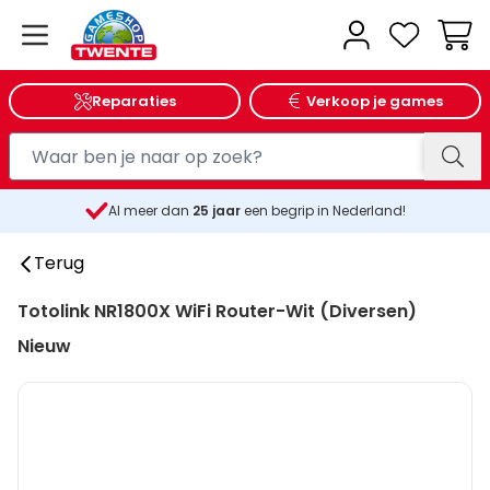
Wink
Reparaties
Verkoop je games
Al meer dan
25
jaar
een begrip in Nederland!
Terug
Totolink NR1800X WiFi Router-Wit (Diversen)
Nieuw