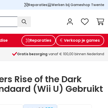
Reparaties
Werken bij Gameshop Twente
Wink
dise
Reparaties
Verkoop je games
Gratis bezorging
vanaf € 100,00 binnen Nederland
rs Rise of the Dark
ndaard (Wii U) Gebruikt