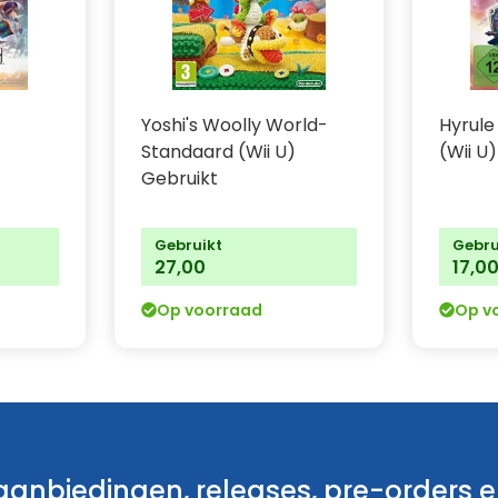
Yoshi's Woolly World-
Hyrule
Standaard (Wii U)
(Wii U
Gebruikt
Gebruikt
Gebru
27,00
17,0
Op voorraad
Op v
anbiedingen, releases, pre-orders en