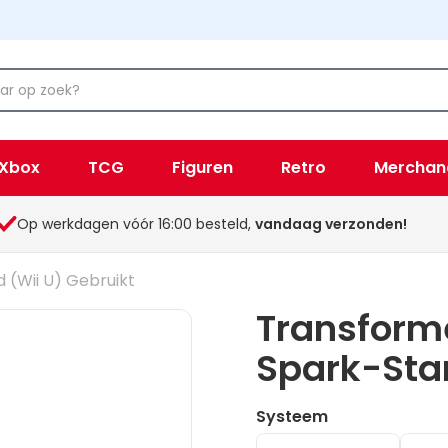
Xbox
TCG
Figuren
Retro
Merchan
Op werkdagen vóór 16:00 besteld,
vandaag verzonden!
 (Wii U) Gebruikt
Transforme
Spark-Sta
Systeem