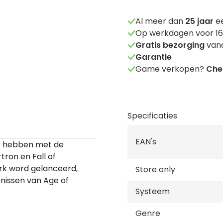
Al meer dan
25
jaar
ee
Op werkdagen voor 16
Gratis bezorging
vana
Garantie
Game verkopen?
Chec
Specificaties
EAN's
er hebben met de
ron en Fall of
Ark word gelanceerd,
Store only
enissen van Age of
Systeem
Genre