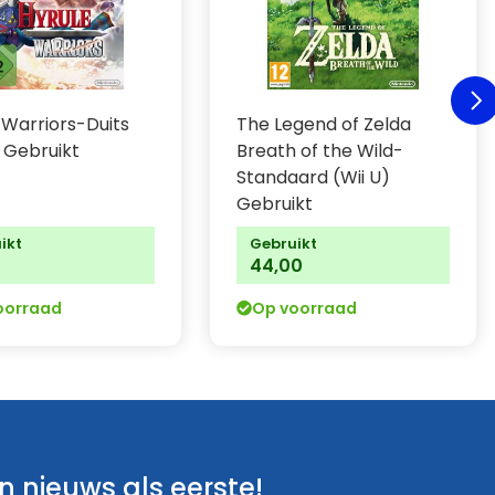
 Warriors-Duits
The Legend of Zelda
) Gebruikt
Breath of the Wild-
Standaard (Wii U)
Gebruikt
ikt
Gebruikt
0
44,00
oorraad
Op voorraad
 nieuws als eerste!