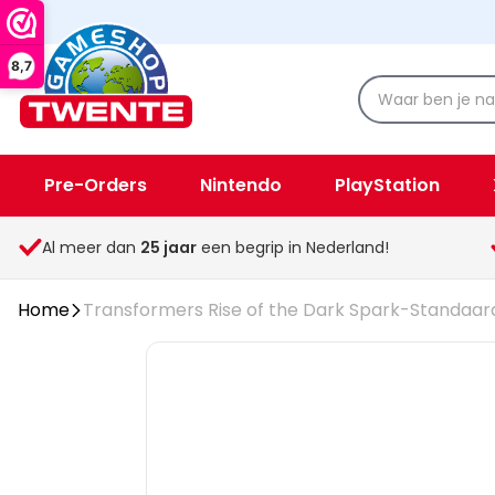
8,7
Pre-Orders
Nintendo
PlayStation
Spellen & Speelgoed
Overige
Al meer dan
25
jaar
een begrip in Nederland!
Home
Transformers Rise of the Dark Spark-Standaard