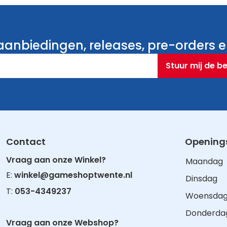
anbiedingen, releases, pre-orders en
Stuur mij de b
Contact
Openings
Vraag aan onze Winkel?
Maandag
E:
winkel@gameshoptwente.nl
Dinsdag
T:
053-4349237
Woensda
Donderda
Vraag aan onze Webshop?