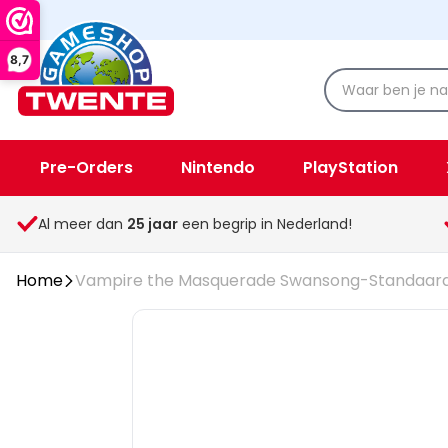
8,7
Pre-Orders
Nintendo
PlayStation
Spellen & Speelgoed
Overige
Al meer dan
25
jaar
een begrip in Nederland!
Home
Vampire the Masquerade Swansong-Standaard (