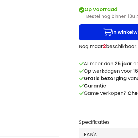
Op voorraad
Bestel nog binnen 10u
In winkel
Nog maar
2
beschikbaar.
Al meer dan
25
jaar
ee
Op werkdagen voor 16
Gratis bezorging
vana
Garantie
Game verkopen?
Chec
Specificaties
EAN's