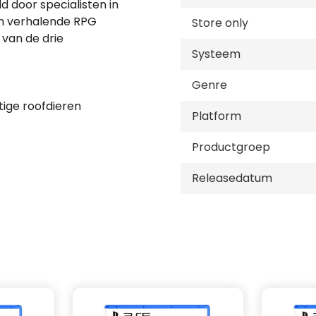
 door specialisten in
en verhalende RPG
Store only
 van de drie
Systeem
Genre
ige roofdieren
Platform
ig oude samenzweringen
Productgroep
ijke monsters in een
e en bovennatuurlijke
Releasedatum
ton Camarilla. Met een
macht doen gelden en de
n om ervoor te zorgen
n deze wezens van de
 over complotten,