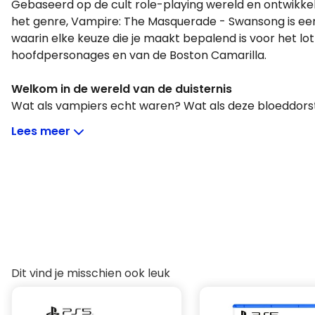
Gebaseerd op de cult role-playing wereld en ontwikkeld
het genre, Vampire: The Masquerade - Swansong is e
waarin elke keuze die je maakt bepalend is voor het lot
hoofdpersonages en van de Boston Camarilla.
Welkom in de wereld van de duisternis
Wat als vampiers echt waren? Wat als deze bloeddorst
verborgen onder ons leefden, nauwgezet en vakkund
Lees meer
uitbroedend? En wat als jij één van hen zou worden?
In Vampire: The Masquerade speel je als deze verleidel
geraffineerde wereld waar de grenzen tussen het echt
altijd vaag zijn.
Een hartveroverende thriller
Hazel Iversen, de Zwaan, is de nieuwe prins van de Bos
ijzeren hand in een fluwelen handschoen, wil ze haar 
Dit vind je misschien ook leuk
Maskerade respecteren, de vampirische wet ontworpe
dat mensen nooit te weten komen van het bestaan va
nacht. Maar niets werkt zoals gepland. Met geruchten