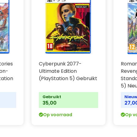
n om je afdeling te
chaos dompelt.
n. Doorloop het spel
hun verschillende
beren de waarheid van
 vaardigheden en
ar de aanpak van je
tories
Cyberpunk 2077-
Roman
ion-
Ultimate Edition
Reveng
is jouw beslissing, zolang
tation
(PlayStation 5) Gebruikt
Standa
5) Nie
Gebruikt
Nieu
35,00
27,0
en legt de nadruk op de
e sociale interacties
Op voorraad
Op v
nt je beslissingen kunnen
 het lot van de Boston