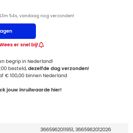
 43m 53s, vandaag nog verzonden!
wagen
Wees er snel bij!
n begrip in Nederland!
:00 besteld,
dezelfde dag verzonden!
f € 100,00 binnen Nederland
k jouw inruilwaarde hier!
3665962011951, 3665962012026