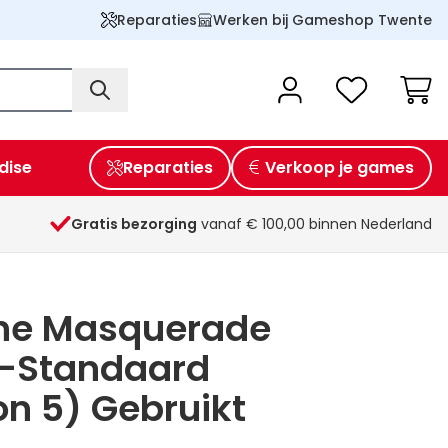
Reparaties
Werken bij Gameshop Twente
Wink
dise
Reparaties
Verkoop je games
Gratis bezorging
vanaf € 100,00 binnen Nederland
he Masquerade
-Standaard
on 5) Gebruikt