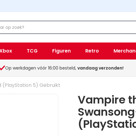
Xbox
TCG
Figuren
Retro
Merchan
Op werkdagen vóór 16:00 besteld,
vandaag verzonden!
PlayStation 5) Gebruikt
Vampire t
Swansong
(PlayStati