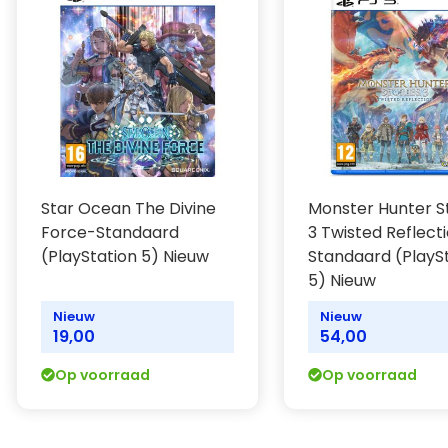
moorden en machtsstrijd, moet je in de schaduw werke
beschermen in een hectisch onderzoek dat Boston in 
Speel als 3 originele vampieren
Speel als 3 vampiers die meer dan honderd jaar oud zij
door hun verstrengelde lotsbestemmingen, ga om met 
standpunten en gebruik hun karakterfiches om te pro
de leugens te scheiden. Elk personage heeft zijn eigen
vampierdisciplines die je individueel kunt upgraden na
Star Ocean The Divine
Monster Hunter S
voorkeur.
Force-Standaard
3 Twisted Reflect
Kies je voor intimidatie, verleiding of heimelijkheid? Het 
(PlayStation 5) Nieuw
Standaard (PlayS
je je honger naar bloed maar kunt stillen.
5) Nieuw
Nieuw
Nieuw
Gameplay met gevolgen
19,00
54,00
Swansong heeft een unieke benadering van gameplay 
consequenties van je acties in zowel het onderzoek als j
Op voorraad
Op voorraad
met personages. Analyseer elke situatie zorgvuldig, wa
grote gevolgen hebben voor het leven van je helden en
Camarilla.