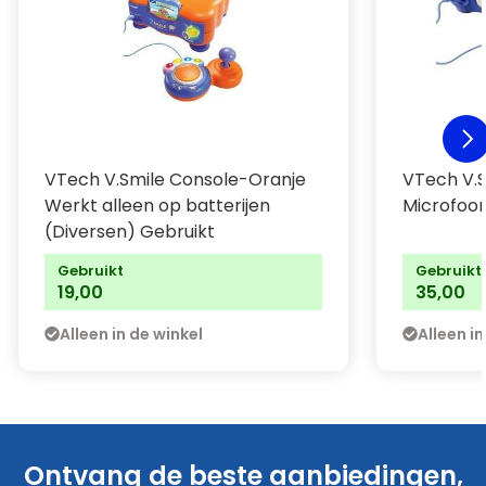
VTech V.Smile Console-Oranje
VTech V.S
Werkt alleen op batterijen
Microfoon
(Diversen) Gebruikt
Gebruikt
Gebruikt
19,00
35,00
Alleen in de winkel
Alleen in
Ontvang de beste aanbiedingen,