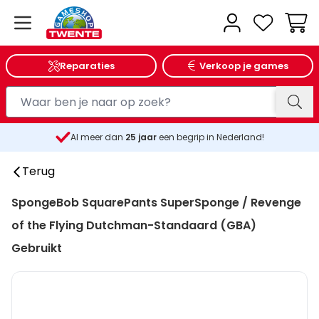
Wink
Reparaties
Verkoop je games
Al meer dan
25
jaar
een begrip in Nederland!
Terug
SpongeBob SquarePants SuperSponge / Revenge
of the Flying Dutchman-Standaard (GBA)
Gebruikt